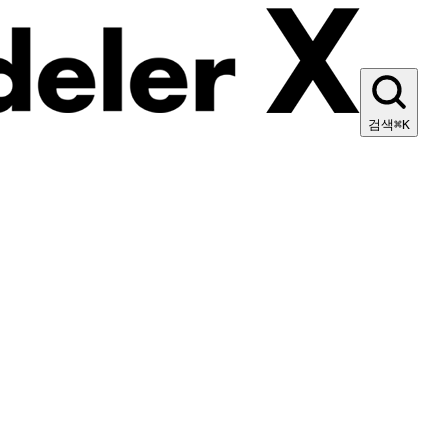
검색
⌘K