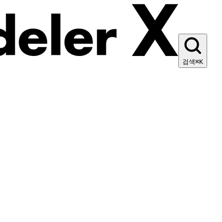
검색
⌘K