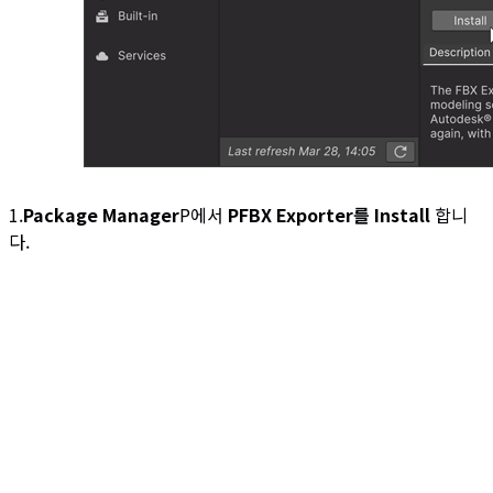
1.
Package Manager
P에서
PFBX Exporter를 Install
합니
다.