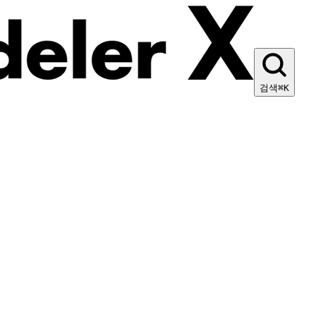
검색
⌘K