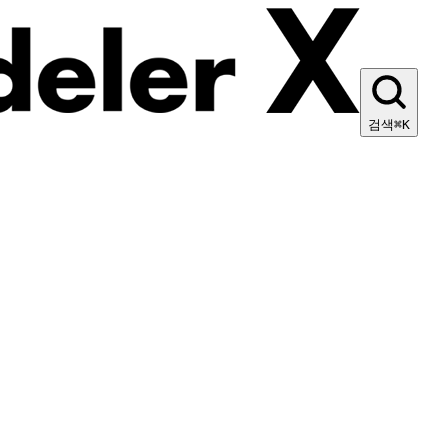
검색
⌘K