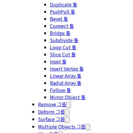
Duplicate 툴
PushPull 툴
Bevel 툴
Connect 툴
Bridge 툴
Subdivide 툴
Loop Cut 툴
Slice Cut 툴
Inset 툴
Insert Vertex 툴
Linear Array 툴
Radial Array 툴
Follow 툴
Mirror Object 툴
Remove 그룹
Deform 그룹
Surface 그룹
Multiple Objects 그룹